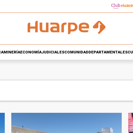
CA
MINERÍA
ECONOMÍA
JUDICIALES
COMUNIDAD
DEPARTAMENTALES
CU