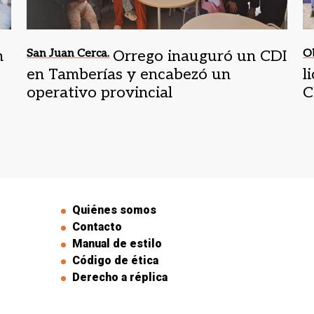
n
San Juan Cerca.
Orrego inauguró un CDI
Ob
en Tamberías y encabezó un
l
operativo provincial
C
V
Quiénes somos
Contacto
Manual de estilo
Código de ética
Derecho a réplica