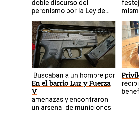
doble discurso del
feste
peronismo por la Ley de
misma
Tierras
histo
Buscaban a un hombre por
Privi
En el barrio Luz y Fuerza
recib
V
benef
amenazas y encontraron
un arsenal de municiones