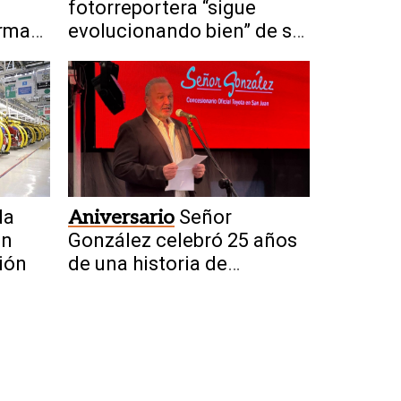
fotorreportera “sigue
orma
evolucionando bien” de su
ra
fractura craneal
da
Aniversario
Señor
in
González celebró 25 años
ión
de una historia de
crecimiento en San Juan