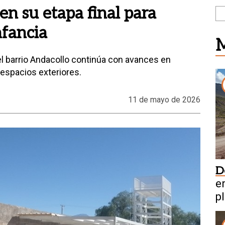
en su etapa final para
nfancia
M
del barrio Andacollo continúa con avances en
 espacios exteriores.
11 de mayo de 2026
D
en
pl
m