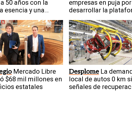
ja 50 años con la
empresas en puja por
 esencia y una
desarrollar la plataf
ria única
digital de la ley mine
legio
Mercado Libre
Desplome
La deman
ió $68 mil millones en
local de autos 0 km s
icios estatales
señales de recuperac