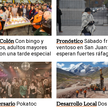
 Colón
Con bingo y
Pronóstico
Sábado fr
os, adultos mayores
ventoso en San Juan:
ron una tarde especial
esperan fuertes ráfa
rsario
Pokatoc
Desarrollo Local
Dos