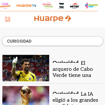
CURIOSIDAD
Curiosidad.
El
arquero de Cabo
Verde tiene una
insólita doble vida
deportiva
Curiosidad.
La IA
eligió a los grandes