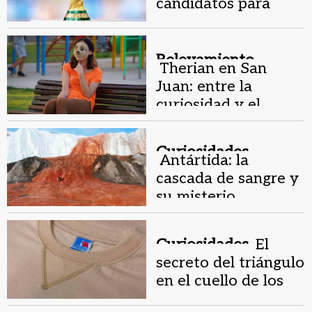
candidatos para
ganar el Mundial
2026
Relevamiento.
Therian en San
Juan: entre la
curiosidad y el
rechazo, qué opinan
grandes y chicos
Curiosidades.
Antártida: la
cascada de sangre y
su misterio
geológico
Curiosidades.
El
secreto del triángulo
en el cuello de los
buzos: más que un