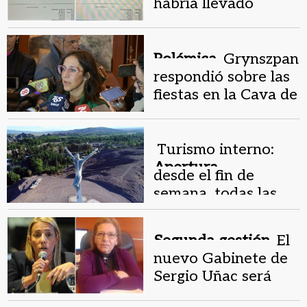
habría llevado
empresario
vinculado a
Grynszpan por traer
Polémica.
Grynszpan
artistas a la FNS
respondió sobre las
fiestas en la Cava de
Zonda: “Está
habilitado”
Turismo interno:
Apertura
desde el fin de
económica.
semana, todas las
miradas en
Calingasta
Segunda gestión.
El
nuevo Gabinete de
Sergio Uñac será
récord en presencia