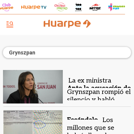
Grynszpan
La ex ministra
Ante la acusación de
Grynszpan rompió el
falso testimonio.
silencio y habló
sobre el caso Lucía
Rubiño
Escándalo .
Los
millones que se