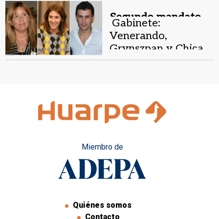
femenina
Segundo mandato.
Gabinete:
Venerando,
Grynszpan y Chica,
los primeros
confirmados
Miembro de
Quiénes somos
Contacto