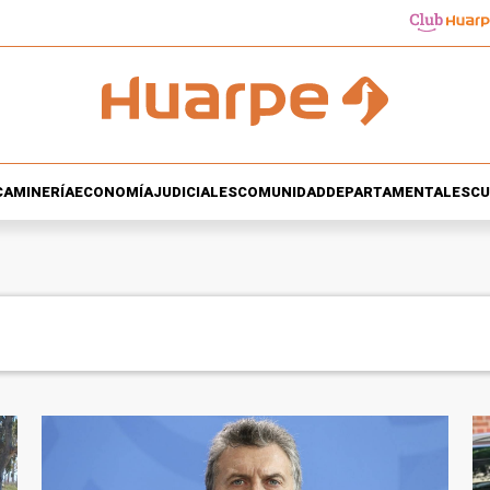
CA
MINERÍA
ECONOMÍA
JUDICIALES
COMUNIDAD
DEPARTAMENTALES
CU