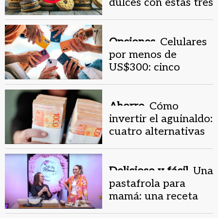
dulces con éstas tres
opciones más
saludables para
merendar
Opciones.
Celulares
por menos de
US$300: cinco
opciones que rinden
en 2026
Ahorro.
Cómo
invertir el aguinaldo:
cuatro alternativas
según perfil y plazo
Delicioso y fácil.
Una
pastafrola para
mamá: una receta
práctica para