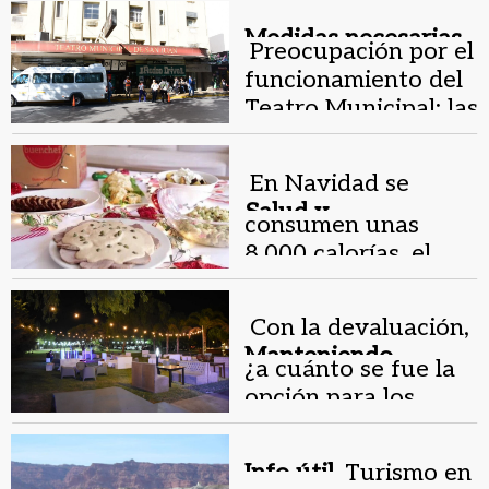
cocinar y regalar
Medidas necesarias.
Preocupación por el
funcionamiento del
Teatro Municipal: las
obras claves que
necesita
En Navidad se
Salud y
consumen unas
alimentación.
8.000 calorías, el
cuádruple de un día
normal
Con la devaluación,
Manteniendo
¿a cuánto se fue la
tradiciones.
opción para los
bailes de egresados?
Info útil.
Turismo en