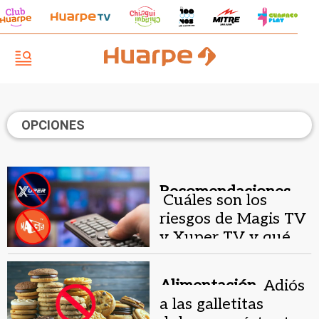
OPCIONES
Recomendaciones.
Cuáles son los
riesgos de Magis TV
y Xuper TV y qué
apps como
alternativas hay
Alimentación.
Adiós
a las galletitas