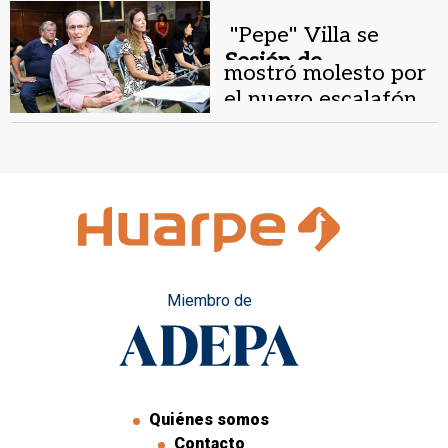
trabajadores”
"Pepe" Villa se
Sesión de
mostró molesto por
Diputados.
el nuevo escalafón
de estatales
Miembro de
Quiénes somos
Contacto