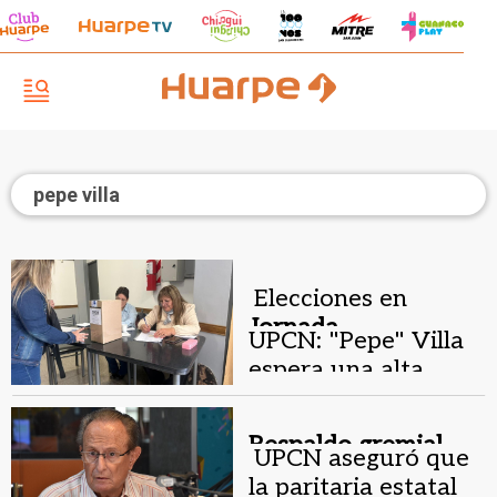
pepe villa
Elecciones en
Jornada
UPCN: "Pepe" Villa
democrática.
espera una alta
participación de
afiliados
Respaldo gremial.
UPCN aseguró que
la paritaria estatal