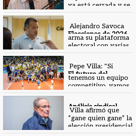
ya está cerrada y se
despegó del
conflicto docente
Alejandro Savoca
Elecciones de 2026
arma su plataforma
en UPCN.
electoral con varias
propuestas para los
afiliados
Pepe Villa: "Si
El futuro del
tenemos un equipo
Gremial.
competitivo, vamos
a jugar en la A1"
Análisis sindical.
Villa afirmó que
“gane quien gane” la
elección presidencial
“ajustará a los