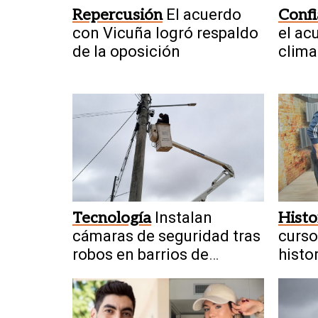
Repercusión
El acuerdo
Conf
con Vicuña logró respaldo
el ac
de la oposición
clima
Tecnología
Instalan
Histo
cámaras de seguridad tras
curso
robos en barrios de
histo
Sarmiento
prog