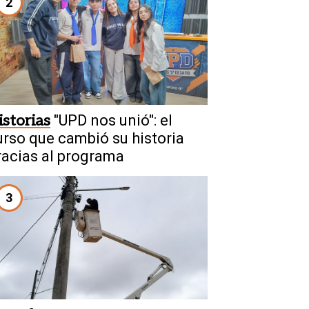
2
istorias
"UPD nos unió": el
urso que cambió su historia
racias al programa
3