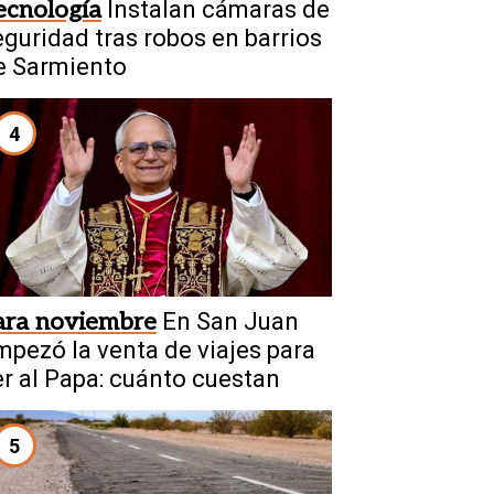
ecnología
Instalan cámaras de
eguridad tras robos en barrios
e Sarmiento
4
ara noviembre
En San Juan
mpezó la venta de viajes para
er al Papa: cuánto cuestan
5