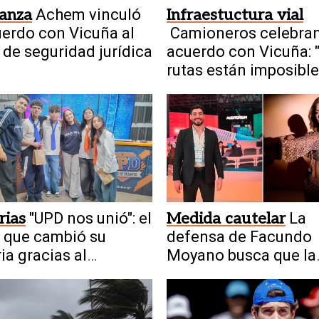
ianza
Achem vinculó
Infraestuctura vial
uerdo con Vicuña al
Camioneros celebran
 de seguridad jurídica
acuerdo con Vicuña: 
rutas están imposible
rias
"UPD nos unió": el
Medida cautelar
La
 que cambió su
defensa de Facundo
ria gracias al
Moyano busca que la
rama
Justicia levante la
restricción