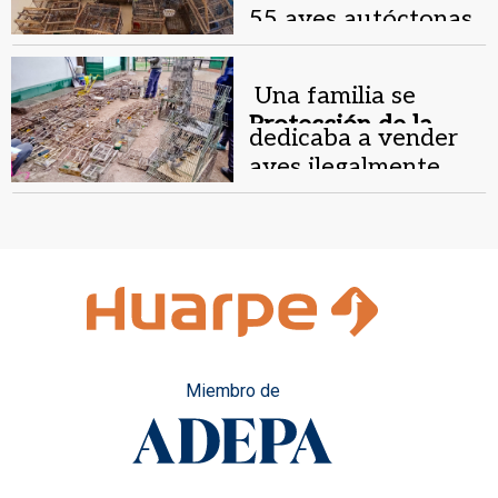
55 aves autóctonas
y detuvieron a tres
personas
Una familia se
Protección de la
dedicaba a vender
fauna.
aves ilegalmente
Miembro de