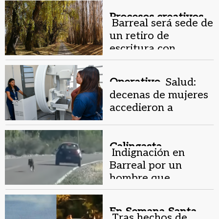
Procesos creativos.
Barreal será sede de
un retiro de
escritura con
referentes de la
literatura
Operativo.
Salud:
decenas de mujeres
accedieron a
mamografías en
Calingasta
Calingasta.
Indignación en
Barreal por un
hombre que
abandonó a un
perro en plena calle
En Semana Santa.
Tras hechos de