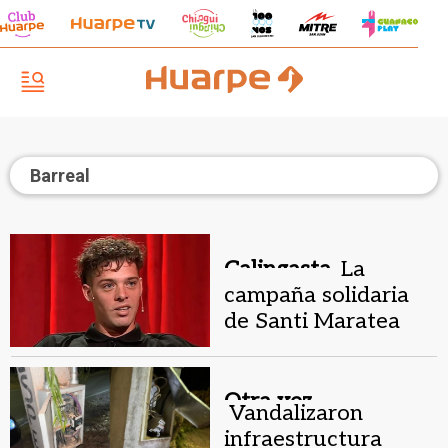
Barreal
Calingasta.
La
campaña solidaria
de Santi Maratea
para una escuela de
San Juan
Otra vez...
Vandalizaron
infraestructura