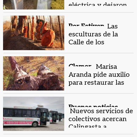
eléctrica y dejaron
sin luz un sector de
Barreal
Por Estiven.
Las
esculturas de la
Calle de los
Enamorados, de
Barreal, serán
restauradas
Clamor .
Marisa
Aranda pide auxilio
para restaurar las
obras de su hijo
fallecido
Buenas noticias.
Nuevos servicios de
colectivos acercan
Calingasta a
Mendoza y Chile