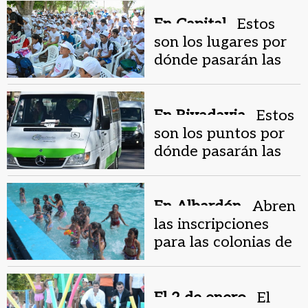
En Capital .
Estos
son los lugares por
dónde pasarán las
movilidades que irán
a las colonias
En Rivadavia .
Estos
son los puntos por
dónde pasarán las
movilidades que te
llevarán a las
Colonias
En Albardón .
Abren
las inscripciones
para las colonias de
verano
El 2 de enero .
El