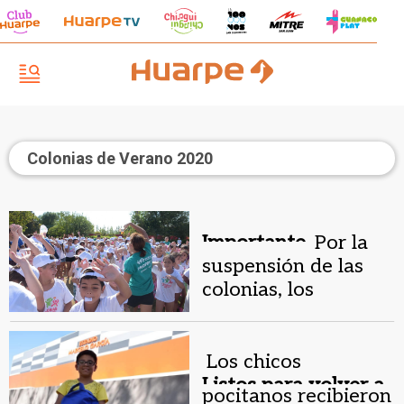
Colonias de Verano 2020
Importante.
Por la
suspensión de las
colonias, los
trabajadores
desempeñarán otras
tareas
Los chicos
Listos para volver a
pocitanos recibieron