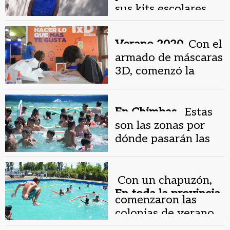
clases.
sus kits escolares
Verano 2020.
Con el
armado de máscaras
3D, comenzó la
colonia que
incentiva la
creatividad
En Chimbas .
Estas
son las zonas por
dónde pasarán las
movilidades que van
a las colonias
Con un chapuzón,
En toda la provincia.
comenzaron las
colonias de verano