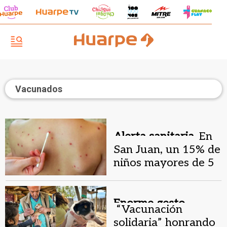
Vacunados
Alerta sanitaria.
En
San Juan, un 15% de
niños mayores de 5
años no están
vacunados contra el
sarampión
Enorme gesto.
“Vacunación
solidaria” honrando