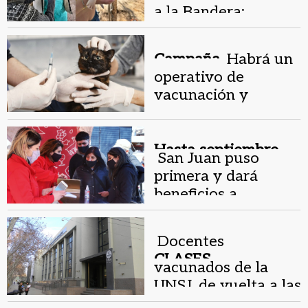
a la Bandera:
proteccionistas
vacunaron y
Campaña.
Habrá un
alimentaron a
operativo de
perritos
vacunación y
desparasitación de
mascotas en
Rivadavia
Hasta septiembre .
San Juan puso
primera y dará
beneficios a
vacunados que
quieran recorrer la
Docentes
provincia
CLASES
vacunados de la
PRESENCIALES.
UNSJ, de vuelta a las
aulas