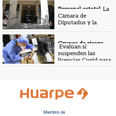
Personal estatal.
La
Cámara de
Diputados y la
Justicia también
darán de baja
licencias Covid
Grupos de riesgo.
Evalúan si
suspenden las
licencias Covid para
los estatales
vacunados
Miembro de