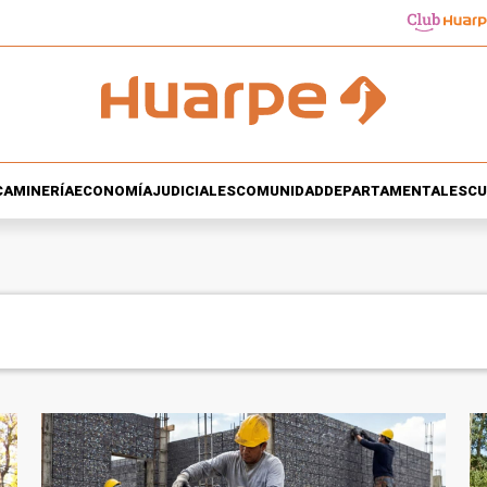
CA
MINERÍA
ECONOMÍA
JUDICIALES
COMUNIDAD
DEPARTAMENTALES
CU