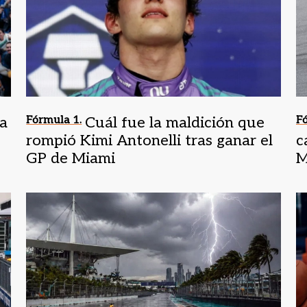
la
Fórmula 1.
Cuál fue la maldición que
Fó
rompió Kimi Antonelli tras ganar el
c
GP de Miami
M