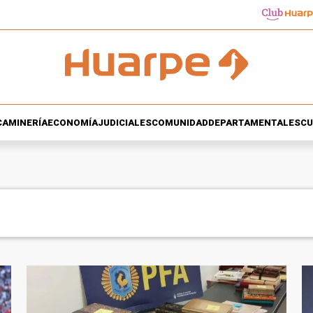
CA
MINERÍA
ECONOMÍA
JUDICIALES
COMUNIDAD
DEPARTAMENTALES
CU