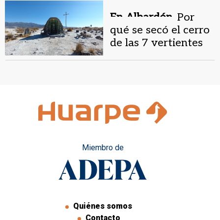
Juan volvió a ser
denunciada por
En Albardón.
Por
estafa
qué se secó el cerro
de las 7 vertientes
en el paraje de la
virgen de Lourdes
Miembro de
Quiénes somos
Contacto