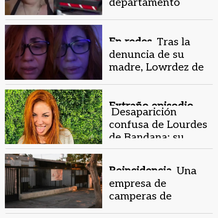
departamento
donde estaba
secuestrada Lourdes
de Bandana
En redes.
Tras la
denuncia de su
madre, Lowrdez de
Bandana reapareció
en redes: "Me acabo
de levantar"
Extraño episodio.
Desaparición
confusa de Lourdes
de Bandana: su
madre la denunció,
pero está activa en
Reincidencia.
Una
redes
empresa de
camperas de
egresados de San