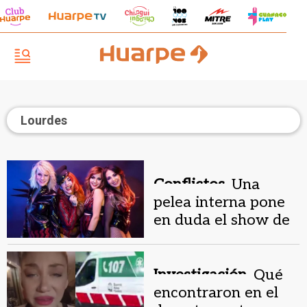
Lourdes
Conflictos.
Una
pelea interna pone
en duda el show de
Bandana a días del
regreso
Investigación.
Qué
encontraron en el