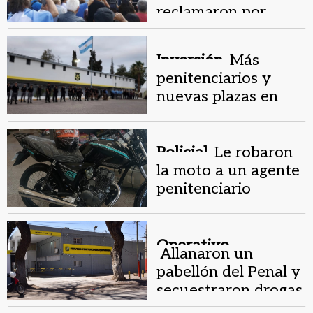
reclamaron por
bajos salarios junto
a sus familias
Inversión.
Más
penitenciarios y
nuevas plazas en
penal de Chimbas
Policial.
Le robaron
la moto a un agente
penitenciario
mientras trabajaba
Operativo .
Allanaron un
pabellón del Penal y
secuestraron drogas
y celulares