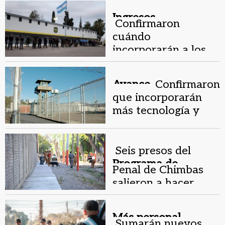
Ingresos.
Confirmaron
cuándo
incorporarán a los
nuevos
penitenciarios de
Avance.
Confirmaron
San Juan
que incorporarán
más tecnología y
personal en el Penal
de Chimbas
Seis presos del
Programa de
Penal de Chimbas
inclusión.
salieron a hacer
mantenimiento y
limpieza
Más personal.
Sumarán nuevos