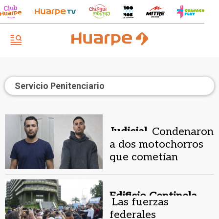
Servicio Penitenciario
Judicial.
Condenaron
a dos motochorros
que cometían
arrebatos con arma
de fuego
Edificio Centinela.
Las fuerzas
federales