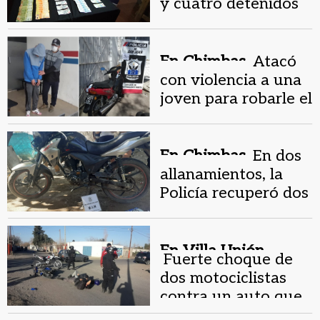
y cuatro detenidos
en un operativo
conjunto
En Chimbas.
Atacó
con violencia a una
joven para robarle el
celular y lo
atraparon
En Chimbas.
En dos
allanamientos, la
Policía recuperó dos
motos robadas
En Villa Unión.
Fuerte choque de
dos motociclistas
contra un auto que
se dio a la fuga