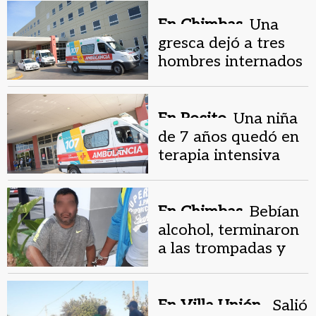
En Chimbas.
Una
gresca dejó a tres
hombres internados
en el Hospital
Rawson
En Pocito.
Una niña
de 7 años quedó en
terapia intensiva
tras prendérsele
fuego el vestido
En Chimbas.
Bebían
alcohol, terminaron
a las trompadas y
detenidos
En Villa Unión .
Salió