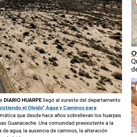
O
Q
d
as
DIARIO HUARPE
llegó al sureste del departamento
sistiendo el Olvido” Agua y Caminos para
roblemática que desde hace años sobrellevan los huarpes
as Guanacache. Una comunidad preexistente a la
a de agua, la ausencia de caminos, la alteración