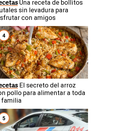
ecetas
Una receta de bollitos
rutales sin levadura para
isfrutar con amigos
4
ecetas
El secreto del arroz
on pollo para alimentar a toda
 familia
5