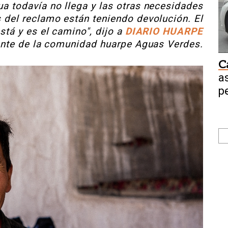
ua todavía no llega y las otras necesidades
 del reclamo están teniendo devolución. El
está y es el camino", dijo a
DIARIO HUARPE
ante de la comunidad huarpe Aguas Verdes.
C
a
p
$