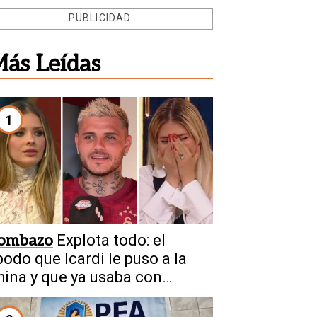
PUBLICIDAD
ás Leídas
1
ombazo
Explota todo: el
podo que Icardi le puso a la
hina y que ya usaba con
anda