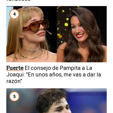
4
Fuerte
El consejo de Pampita a La
Joaqui: "En unos años, me vas a dar la
razón"
5