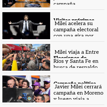
campaña
bonaerense en Mar
del Plata
Visitas próximas.
Milei acelera su
campaña electoral
con una gira por
cinco provincias
Milei viaja a Entre
Elecciones de
Ríos y Santa Fe en
octubre.
busca de respaldo
político
Campaña política.
Javier Milei cerrará
campaña en Moreno
y luego viaja a
Estados Unidos