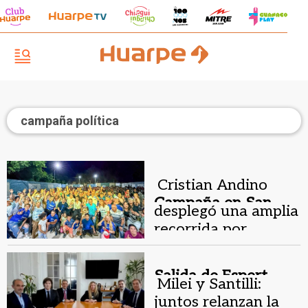
campaña política
Cristian Andino
Campaña en San
desplegó una amplia
Juan.
recorrida por
distintos
departamentos
Salida de Espert.
Milei y Santilli:
juntos relanzan la