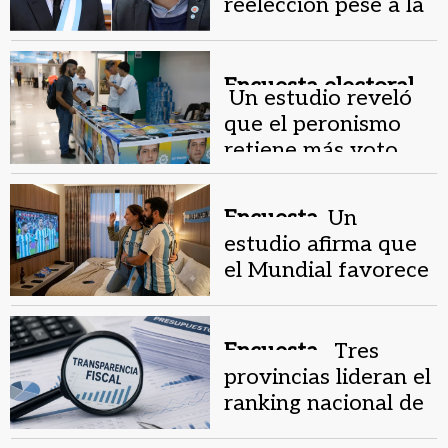
reelección pese a la
alta imagen negativa
Encuesta electoral.
Un estudio reveló
que el peronismo
retiene más voto
joven que LLA
Encuesta.
Un
estudio afirma que
el Mundial favorece
las infidelidades
Encuesta .
Tres
provincias lideran el
ranking nacional de
transparencia fiscal