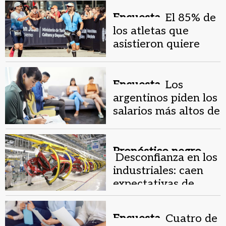
Encuesta.
El 85% de
los atletas que
asistieron quiere
que el Ironman siga
en San Juan
Encuesta.
Los
argentinos piden los
salarios más altos de
la región
Pronóstico negro.
Desconfianza en los
industriales: caen
expectativas de
producción y
empleo
Encuesta.
Cuatro de