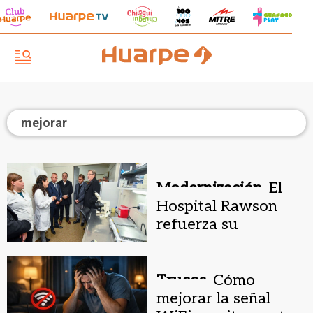
mejorar
Modernización.
El
Hospital Rawson
refuerza su
laboratorio clave
para enfermedades
genéticas
Trucos.
Cómo
mejorar la señal