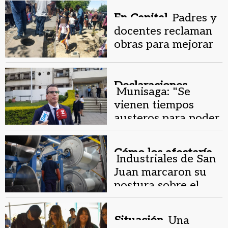
el humor
En Capital.
Padres y
docentes reclaman
obras para mejorar
la salida de alumnos
de una escuela
Declaraciones.
Munisaga: "Se
vienen tiempos
austeros para poder
mejorar los servicios
en Rawson"
Cómo los afectaría.
Industriales de San
Juan marcaron su
postura sobre el
"libre comercio" de
Milei
Situación.
Una