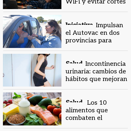
WiFi y evitar cortes
en casa
Iniciativa.
Impulsan
el Autovac en dos
provincias para
aumentar la
vacunación
Salud.
Incontinencia
urinaria: cambios de
hábitos que mejoran
la vejiga
Salud .
Los 10
alimentos que
combaten el
cansancio y mejoran