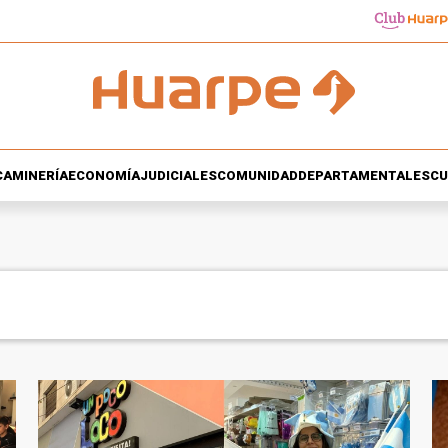
CA
MINERÍA
ECONOMÍA
JUDICIALES
COMUNIDAD
DEPARTAMENTALES
CU