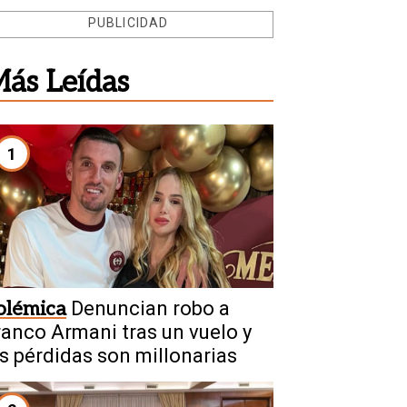
PUBLICIDAD
ás Leídas
1
olémica
Denuncian robo a
ranco Armani tras un vuelo y
as pérdidas son millonarias