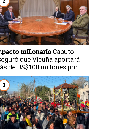
2
mpacto millonario
Caputo
seguró que Vicuña aportará
ás de US$100 millones por
ño a San Juan
3