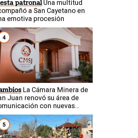
iesta patronal
Una multitud
compañó a San Cayetano en
na emotiva procesión
4
ambios
La Cámara Minera de
an Juan renovó su área de
omunicación con nuevas
iguras
5