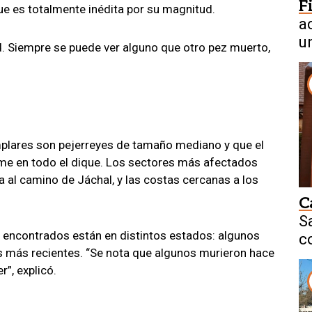
F
ue es totalmente inédita por su magnitud.
a
u
d. Siempre se puede ver alguno que otro pez muerto,
mplares son pejerreyes de tamaño mediano y que el
e en todo el dique. Los sectores más afectados
a al camino de Jáchal, y las costas cercanas a los
C
S
 encontrados están en distintos estados: algunos
c
os más recientes. “Se nota que algunos murieron hace
f
r”, explicó.