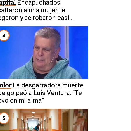
apital
Encapuchados
saltaron a una mujer, le
egaron y se robaron casi
50.000.000
4
olor
La desgarradora muerte
ue golpeó a Luis Ventura: “Te
levo en mi alma”
5