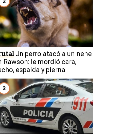
2
rutal
Un perro atacó a un nene
n Rawson: le mordió cara,
echo, espalda y pierna
3