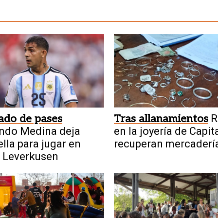
ado de pases
Tras allanamientos
R
ndo Medina deja
en la joyería de Capita
lla para jugar en
recuperan mercadería
 Leverkusen
detienen a dos meno