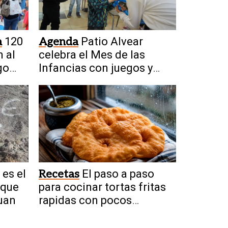
a
120
Agenda
Patio Alvear
 al
celebra el Mes de las
go
Infancias con juegos y
ciencia
 es el
Recetas
El paso a paso
 que
para cocinar tortas fritas
uan
rapidas con pocos
ingredientes