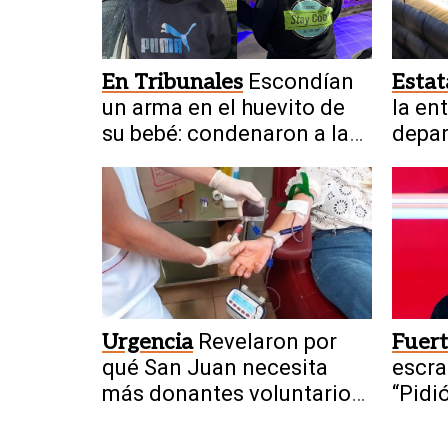
En Tribunales
Escondían
Estat
un arma en el huevito de
la en
su bebé: condenaron a la
depar
pareja
del N
Urgencia
Revelaron por
Fuer
qué San Juan necesita
escra
más donantes voluntarios
“Pidi
de sangre
invit