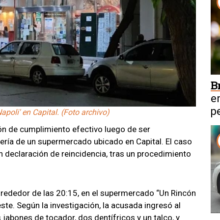
B
e
p
poli' en Capital. (Foto archivo)
n de cumplimiento efectivo luego de ser
ría de un supermercado ubicado en Capital. El caso
n declaración de reincidencia, tras un procedimiento
alrededor de las 20:15, en el supermercado “Un Rincón
este. Según la investigación, la acusada ingresó al
jabones de tocador, dos dentífricos y un talco, y