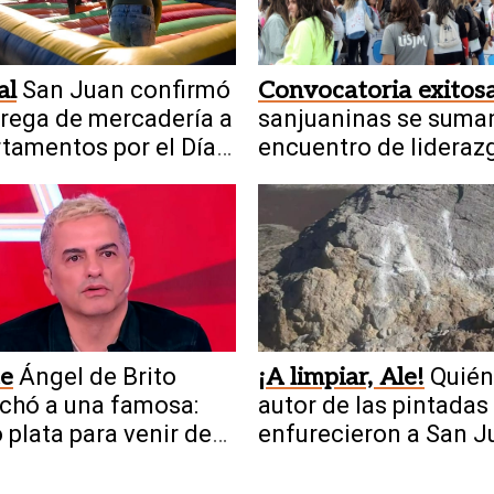
al
San Juan confirmó
Convocatoria exitos
trega de mercadería a
sanjuaninas se suman
tamentos por el Día
encuentro de lideraz
iño
femenino industrial
te
Ángel de Brito
¡A limpiar, Ale!
Quién
chó a una famosa:
autor de las pintadas
ó plata para venir de
enfurecieron a San J
ada y no es diva”