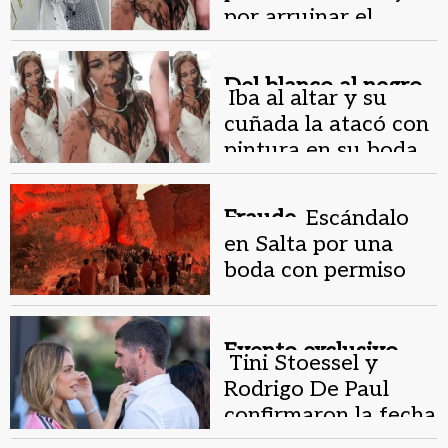
por arruinar el
vestido y la boda de
su cuñada
Del blanco al negro.
Iba al altar y su
cuñada la atacó con
pintura en su boda
Fraude.
Escándalo
en Salta por una
boda con permiso
falso en un área
protegida
Evento exclusivo.
Tini Stoessel y
Rodrigo De Paul
confirmaron la fecha
y el lugar de su boda