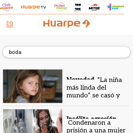
boda
Novedad.
“La niña
más linda del
mundo” se casó y
mostró las fotos de
su boda
Insólita agresión.
Condenaron a
prisión a una mujer