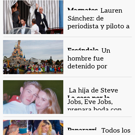
Magnates.
Lauren
Sánchez: de
periodista y piloto a
novia de Jeff Bezos
en boda faraónica
Escándalo.
Un
hombre fue
detenido por
"organizar" su boda
en Disney con una
nena de 9 años
La hija de Steve
La casa por la
Jobs, Eve Jobs,
ventana.
prepara boda con
invitados
multimillonarios
Paparazzi .
Todos los