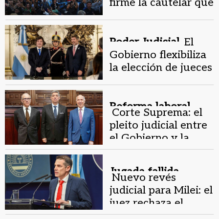
firme la cautelar que
obliga al Gobierno a
aplicar la Ley de
Financiamiento
Poder Judicial.
El
Universitario
Gobierno flexibiliza
la elección de jueces
de la Corte Suprema
Reforma laboral.
Corte Suprema: el
pleito judicial entre
el Gobierno y la
CGT continúa
Jugada fallida.
Nuevo revés
judicial para Milei: el
juez rechaza el
planteo del