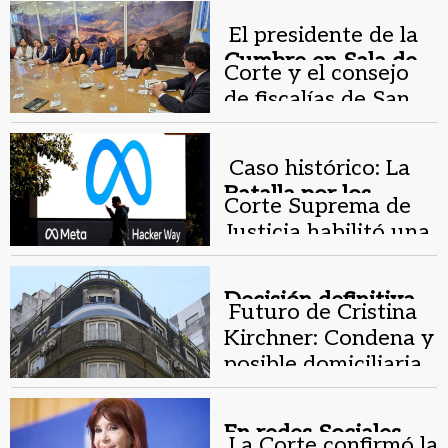
Gobierno para
El presidente de la
defender la Reforma
Cumbre en Sala de
Laboral
Corte y el consejo
Situación.
de fiscalías de San
Juan mantuvieron
una reunión
Caso histórico: La
protocolar
Batalla por los
Corte Suprema de
datos.
Justicia habilitó una
demanda contra
Instagram
Decisión definitiva.
Futuro de Cristina
Kirchner: Condena y
posible domiciliaria
En redes Sociales .
La Corte confirmó la