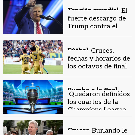
Tensión mundial.
El
fuerte descargo de
Trump contra el
régimen de Irán: "Ya
no se reirán"
Fútbol.
Cruces,
fechas y horarios de
los octavos de final
de la Liga Argentina
Rumbo a la final.
Quedaron definidos
los cuartos de la
Champions League
con cruces de alto
voltaje
Cruces.
Burlando le