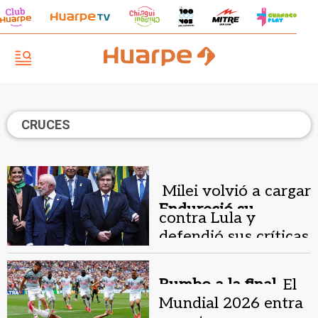
CRUCES
Milei volvió a cargar
Endureció su
contra Lula y
discurso.
defendió sus críticas
en Brasil
Rumbo a la final.
El
Mundial 2026 entra