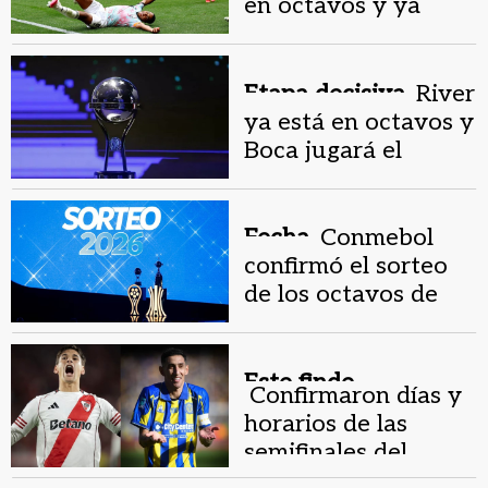
en octavos y ya
tiene seis cruces
confirmados
Etapa decisiva.
River
ya está en octavos y
Boca jugará el
repechaje en la Copa
Sudamericana
Fecha.
Conmebol
confirmó el sorteo
de los octavos de
Libertadores y
Sudamericana
Este finde.
Confirmaron días y
horarios de las
semifinales del
Torneo Apertura