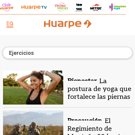
Ejercicios
Bienestar.
La
postura de yoga que
fortalece las piernas
y el suelo pélvico
Precaución.
El
Regimiento de