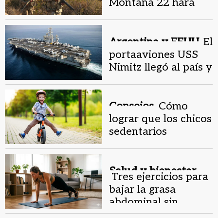
Montaña 22 hará
ejercicios de tiro
este viernes en
Marquesado
Argentina y EEUU.
El
portaaviones USS
Nimitz llegó al país y
activó ejercicios
militares
Consejos.
Cómo
lograr que los chicos
sedentarios
disfruten el ejercicio
Salud y bienestar.
Tres ejercicios para
bajar la grasa
abdominal sin
gimnasio