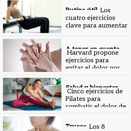
Rutina útil.
Los
cuatro ejercicios
clave para aumentar
glúteos sin
sentadillas
A tener en cuenta.
Harvard propone
ejercicios para
evitar el dolor por
uso del celular
Salud y bienestar.
Cinco ejercicios de
Pilates para
combatir el dolor de
espalda al estar
sentado
Trucos.
Los 8