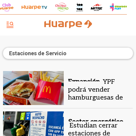
Estaciones de Servicio
Expansión.
YPF
podrá vender
hamburguesas de
McDonald’s en sus
estaciones de
servicio
Sector energético.
Estudian cerrar
estaciones de