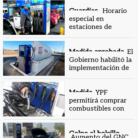
optimismo para este
Guardias .
Horario
año
especial en
estaciones de
servicio por Navidad
y Año Nuevo
Medida aprobada.
El
Gobierno habilitó la
implementación de
estaciones de
servicio móviles
Medida.
YPF
permitirá comprar
combustibles con
Bitcoin y otras
criptomonedas
desde su app oficial
Golpe al bolsillo.
Aumento del GNC