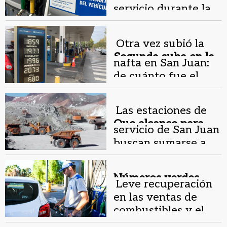
servicio durante la
madrugada en San
Juan
Otra vez subió la
Segunda suba en la
nafta en San Juan:
semana.
de cuánto fue el
aumento
Las estaciones de
Que alcance para
servicio de San Juan
todos.
buscan sumarse a
los proyectos
mineros
Números verdes .
Leve recuperación
en las ventas de
combustibles y el
sector tiene