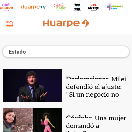
Estado
Declaraciones.
Milei
defendió el ajuste:
"Si un negocio no
rinde, ¿con qué lo
salvo?"
Córdoba.
Una mujer
demandó a