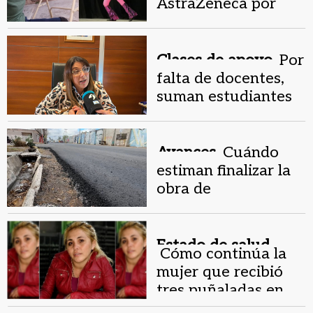
AstraZeneca por
dejarla con una
discapacidad
superior al 75%
Clases de apoyo.
Por
falta de docentes,
suman estudiantes
avanzados en las
tutorías
Avances.
Cuándo
estiman finalizar la
obra de
repavimentación en
la Benavidez
Estado de salud.
Cómo continúa la
mujer que recibió
tres puñaladas en
barrio La Estación