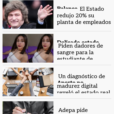
Balance.
El Estado
redujo 20% su
planta de empleados
desde diciembre de
2023
Delicado estado.
Piden dadores de
sangre para la
estudiante de
enfermeria
embestida en La
Un diagnóstico de
Bebida
Aporte no
madurez digital
reembolsable.
reveló el estado real
del sector pyme en
San Juan
Adepa pide