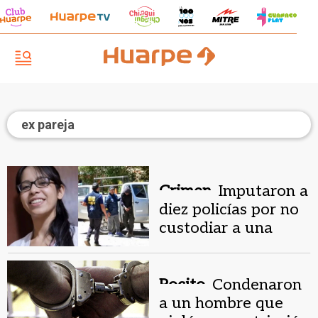
ex pareja
Crimen.
Imputaron a
diez policías por no
custodiar a una
mujer asesinada por
su ex pareja
Pocito.
Condenaron
a un hombre que