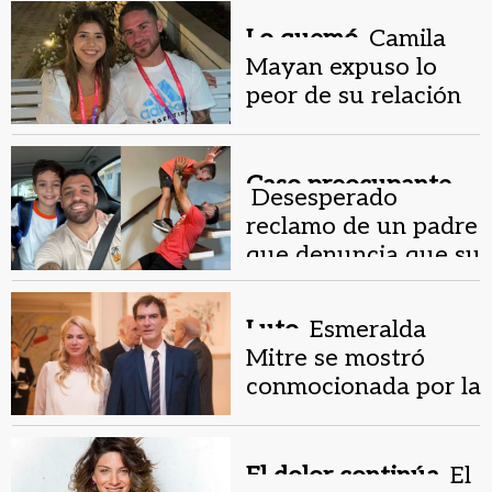
abuso
Lo quemó.
Camila
Mayan expuso lo
peor de su relación
con Mac Allister
Caso preocupante.
Desesperado
reclamo de un padre
que denuncia que su
hijo no volvió de
Misiones
Luto.
Esmeralda
Mitre se mostró
conmocionada por la
muerte de Loperfido
El dolor continúa.
El