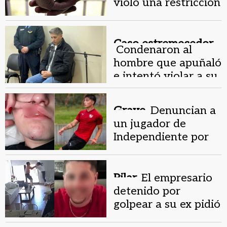
violó una restricción
e intentó apuñalar a
su ex pareja
Caso estremecedor.
Condenaron al
hombre que apuñaló
e intentó violar a su
ex pareja
Grave.
Denuncian a
un jugador de
Independiente por
haber golpeado a su
ex
Pilar.
El empresario
detenido por
golpear a su ex pidió
perdón y negó el