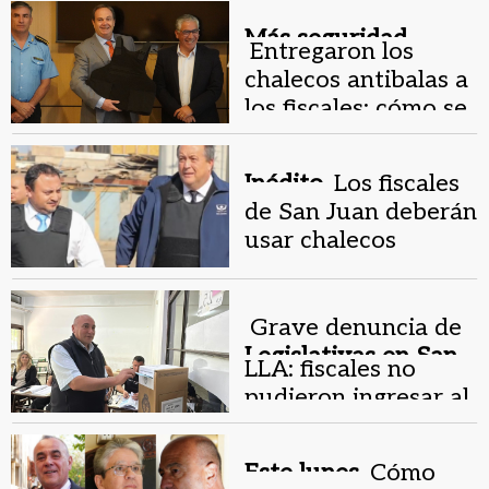
delinquen
Más seguridad.
Entregaron los
chalecos antibalas a
los fiscales: cómo se
usarán
Inédito.
Los fiscales
de San Juan deberán
usar chalecos
antibalas
Grave denuncia de
Legislativas en San
LLA: fiscales no
Juan.
pudieron ingresar al
cierre de urnas
Este lunes.
Cómo