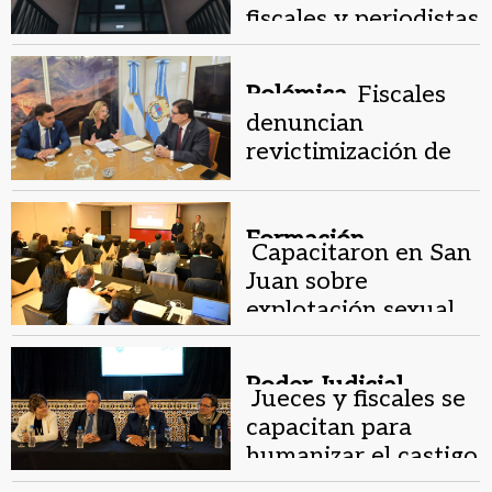
fiscales y periodistas
Polémica.
Fiscales
denuncian
revictimización de
las víctimas en
causas penales
Formación.
Capacitaron en San
Juan sobre
explotación sexual
infantil en internet
Poder Judicial.
Jueces y fiscales se
capacitan para
humanizar el castigo
a jóvenes que