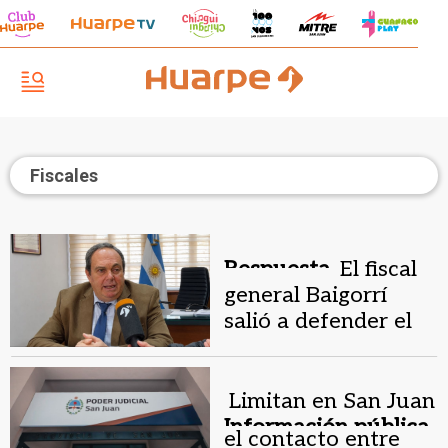
Fiscales
Respuesta.
El fiscal
general Baigorrí
salió a defender el
protocolo de
comunicación
judicial
Limitan en San Juan
Información pública.
el contacto entre