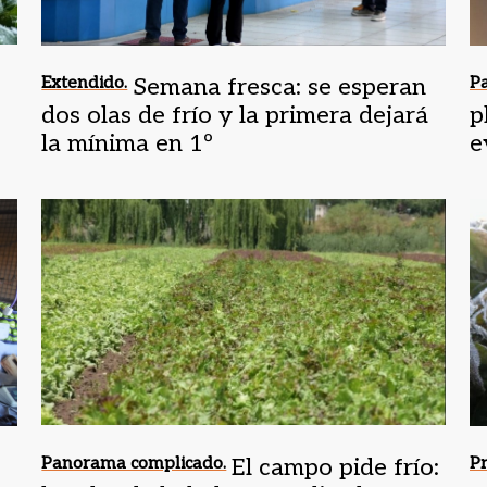
Extendido.
Semana fresca: se esperan
Pa
dos olas de frío y la primera dejará
p
la mínima en 1º
e
t
,
Panorama complicado.
El campo pide frío:
Pr