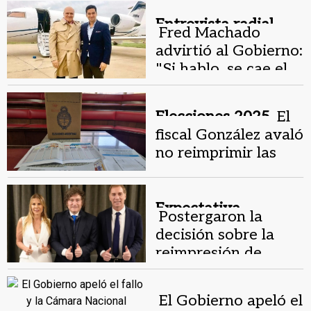
Machado
Entrevista radial.
Fred Machado
advirtió al Gobierno:
"Si hablo, se cae el
país mañana"
Elecciones 2025.
El
fiscal González avaló
no reimprimir las
boletas de Buenos
Aires para no poner
en riesgo las
Expectativa.
Postergaron la
elecciones
decisión sobre la
reimpresión de
boletas en Buenos
Aires por un error
El Gobierno apeló el
procesal