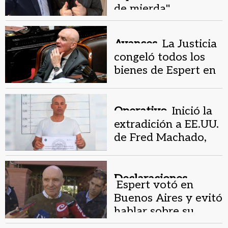
de mierda"
Avances.
La Justicia
congeló todos los
bienes de Espert en
la causa por lavado
de dinero
Operativo.
Inició la
extradición a EE.UU.
de Fred Machado,
empresario acusado
de narcotráfico
Declaraciones.
Espert votó en
Buenos Aires y evitó
hablar sobre su
vínculo con Fred