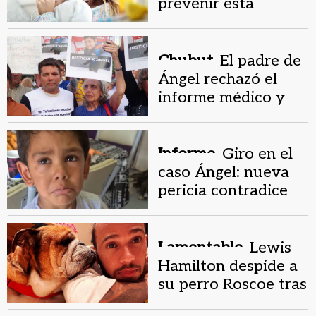
prevenir esta
enfermedad
Chubut.
El padre de
Ángel rechazó el
informe médico y
habló de un
asesinato
Informe.
Giro en el
caso Ángel: nueva
pericia contradice
autopsia y cambia la
hipótesis
Lamentable.
Lewis
Hamilton despide a
su perro Roscoe tras
luchar contra una