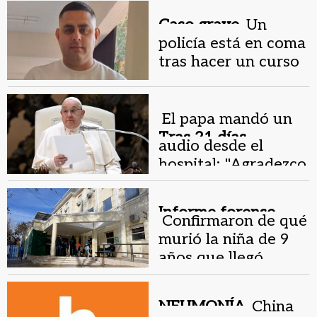
neumonía
Caso grave.
Un
policía está en coma
tras hacer un curso
de rescate con
Bomberos
El papa mandó un
Tras 21 días
audio desde el
internado .
hospital: "Agradezco
de todo corazón las
oraciones"
Informe forense .
Confirmaron de qué
murió la niña de 9
años que llegó
descompensada al
Cimyn
NEUMONÍA.
China