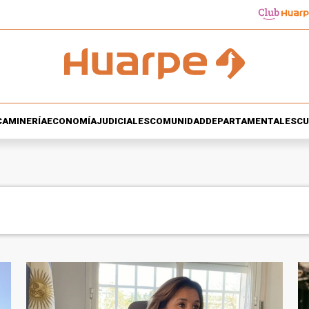
CA
MINERÍA
ECONOMÍA
JUDICIALES
COMUNIDAD
DEPARTAMENTALES
CU