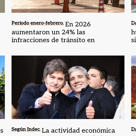
Periodo enero-febrero.
En 2026
Da
aumentaron un 24% las
h
infracciones de tránsito en
s
comparación al 2025
es
Según Indec.
La actividad económica
Da