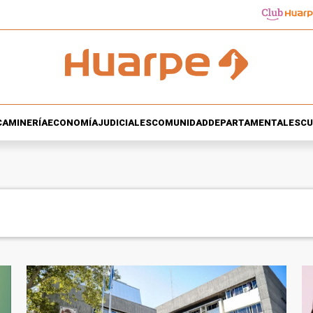
CA
MINERÍA
ECONOMÍA
JUDICIALES
COMUNIDAD
DEPARTAMENTALES
CU