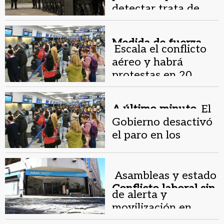
detectar trata de
personas en los
aeropuertos
Medida de fuerza.
Escala el conflicto
aéreo y habrá
protestas en 20
aeropuertos del país
A último minuto.
El
Gobierno desactivó
el paro en los
aeropuertos de todo
el país
Asambleas y estado
Conflicto laboral sin
de alerta y
fin.
movilización en
ANAC