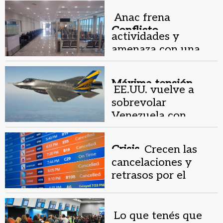
Anac frena
Conflicto
actividades y
aeroportuario .
amenaza con una
jornada caótica en
los aeropuertos:
Máxima tensión.
cuándo
EE.UU. vuelve a
sobrevolar
Venezuela con
aviones de combate
provocando
Crisis.
Crecen las
conflicto
cancelaciones y
retrasos por el
prolongado cierre
del gobierno en
EE.UU.
Lo que tenés que