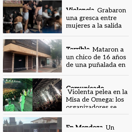
un boliche
Violencia.
Grabaron
una gresca entre
mujeres a la salida
de un boliche en
Capital
Terrible.
Mataron a
un chico de 16 años
de una puñalada en
un boliche
Comunicado.
Violenta pelea en la
Misa de Omega: los
organizadores se
desligaron y
repudiaron la
En Mendoza.
Un
violencia