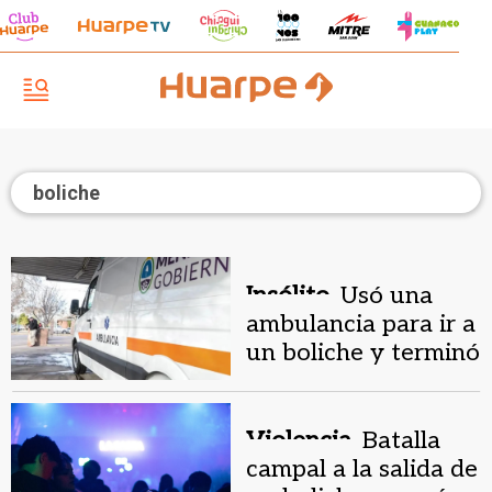
boliche
Insólito.
Usó una
ambulancia para ir a
un boliche y terminó
cesanteado del
Estado
Violencia.
Batalla
campal a la salida de