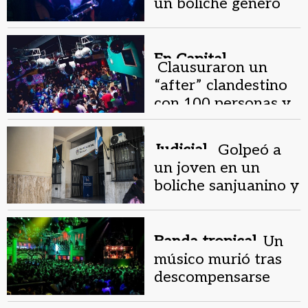
un boliche generó
caos en Capital
En Capital.
Clausuraron un
“after” clandestino
con 100 personas y
hubo detenidos
Judicial .
Golpeó a
un joven en un
boliche sanjuanino y
deberá pagar
$3.000.000
Banda tropical.
Un
músico murió tras
descompensarse
luego de un show en