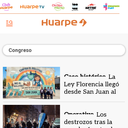
Congreso
Caso histórico.
La
Ley Florencia llegó
desde San Juan al
Congreso para
abordar el bullying
Operativo.
Los
destrozos tras la