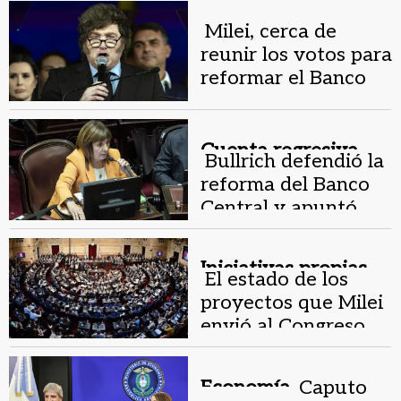
Policía durante la
marcha
Milei, cerca de
reunir los votos para
reformar el Banco
Central
Cuenta regresiva.
Bullrich defendió la
reforma del Banco
Central y apuntó
contra el
kirchnerismo
Iniciativas propias.
El estado de los
proyectos que Milei
envió al Congreso
Economía.
Caputo