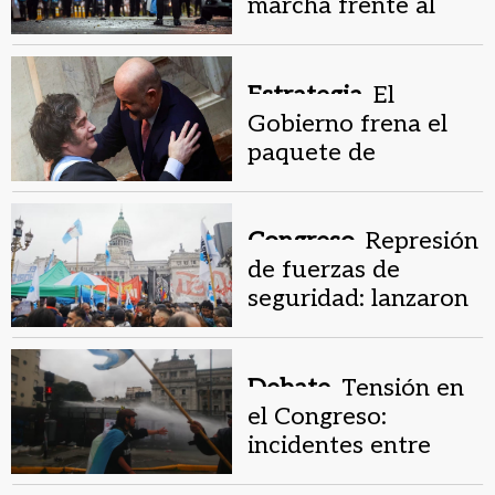
marcha frente al
Congreso costarán
$468 millones
Estrategia.
El
Gobierno frena el
paquete de
desregulación y lo
enviará por etapas
al Congreso
Congreso.
Represión
de fuerzas de
seguridad: lanzaron
balas y gases contra
manifestantes
Debate.
Tensión en
el Congreso:
incidentes entre
manifestantes y la