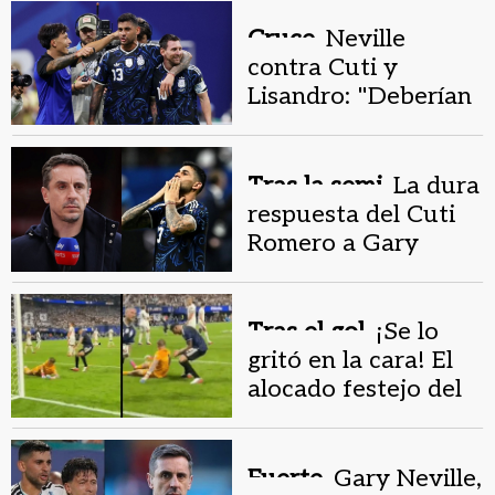
Cruce.
Neville
contra Cuti y
Lisandro: "Deberían
abrazar a Messi cada
minuto"
Tras la semi.
La dura
respuesta del Cuti
Romero a Gary
Neville: "Espero no
ser tan estúpido"
Tras el gol.
¡Se lo
gritó en la cara! El
alocado festejo del
Cuti ante Pickford
Fuerte.
Gary Neville,