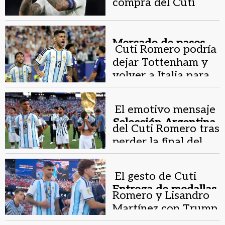
compra del Cuti
Romero y acelera su
llegada
Mercado de pases.
Cuti Romero podría
dejar Tottenham y
volver a Italia para
jugar en Inter
El emotivo mensaje
Selección Argentina.
del Cuti Romero tras
perder la final del
Mundial 2026
El gesto de Cuti
Entrega de medallas.
Romero y Lisandro
Martínez con Trump
que se volvió viral