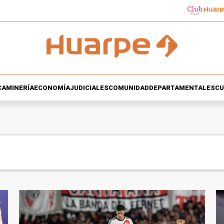
CA
MINERÍA
ECONOMÍA
JUDICIALES
COMUNIDAD
DEPARTAMENTALES
CU