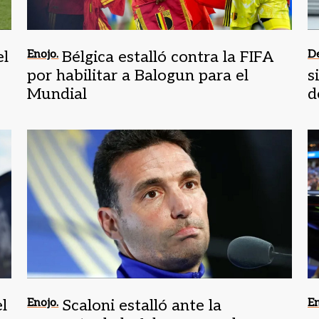
el
Enojo.
Bélgica estalló contra la FIFA
De
por habilitar a Balogun para el
s
Mundial
d
el
Enojo.
Scaloni estalló ante la
En