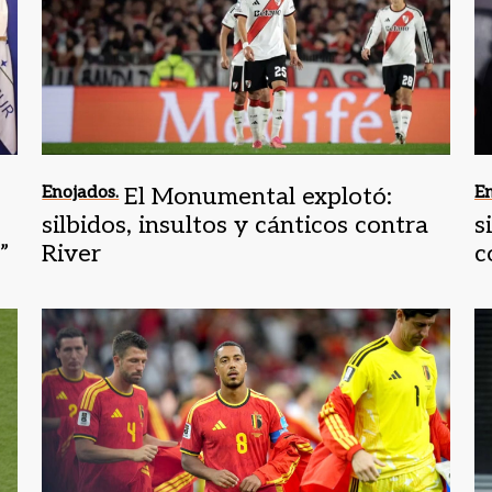
Enojados.
El Monumental explotó:
En
silbidos, insultos y cánticos contra
s
”
River
c