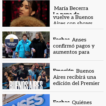
junio según la Luna
María Becerra
La nena de
vuelve a Buenos
Argentina.
Aires con shows
360°
Fechas.
Anses
confirmó pagos y
aumentos para
jubilados esta
semana
Emoción.
Buenos
Aires recibirá una
edición del Premier
Padel
Fechas.
Quiénes