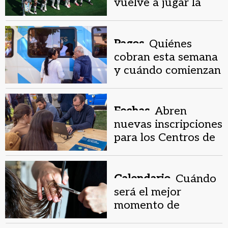
vuelve a jugar la
Selección
Argentina?
Pagos.
Quiénes
cobran esta semana
y cuándo comienzan
los pagos de julio en
Anses
Fechas.
Abren
nuevas inscripciones
para los Centros de
Familia y Faro
Calendario.
Cuándo
será el mejor
momento de
cortarse el pelo en