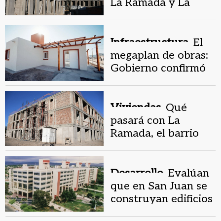
La Ramada y La
Nave sigue bajo
análisis
Infraestructura.
El
megaplan de obras:
Gobierno confirmó
que harán 30 barrios
Viviendas.
Qué
pasará con La
Ramada, el barrio
paralizado del
Procrear
Desarrollo.
Evalúan
que en San Juan se
construyan edificios
más altos