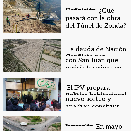
Definición.
¿Qué
pasará con la obra
del Túnel de Zonda?
La deuda de Nación
Conflicto por
con San Juan que
fondos.
podría terminar en
litigio
El IPV prepara
Política habitacional.
nuevo sorteo y
analizan construir
casas nuevas
Inversión.
En mayo