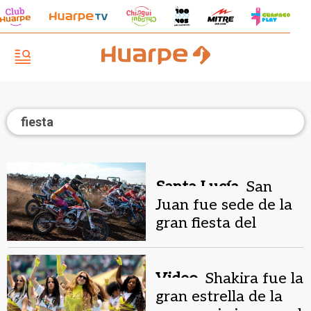
fiesta
Santa Lucía.
San
Juan fue sede de la
gran fiesta del
Campeonato
Argentino de
Motocross
Video.
Shakira fue la
gran estrella de la