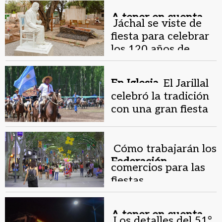
A tener en cuenta.
Jáchal se viste de
fiesta para celebrar
los 120 años de
Buenaventura Luna
En Iglesia.
El Jarillal
celebró la tradición
con una gran fiesta
de doma y folklore
Cómo trabajarán los
Federación
comercios para las
Económica.
fiestas
A tener en cuenta.
Los detalles del 51°