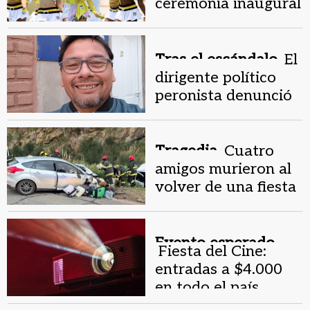
ceremonia inaugural
del Mundial
Tras el escándalo.
El
dirigente político
peronista denunció
hostigamiento por la
Policía de Iglesia
Tragedia.
Cuatro
amigos murieron al
volver de una fiesta
tras un choque
frontal en ruta
Evento esperado.
Fiesta del Cine:
entradas a $4.000
en todo el país