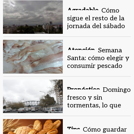
provincia
Agradable.
Cómo
sigue el resto de la
jornada del sábado
fresco y nublado
Atención.
Semana
Santa: cómo elegir y
consumir pescado
de forma segura
según Salud Pública
Pronóstico.
Domingo
fresco y sin
tormentas, lo que
anticipa el SMN para
San Juan
Tips.
Cómo guardar