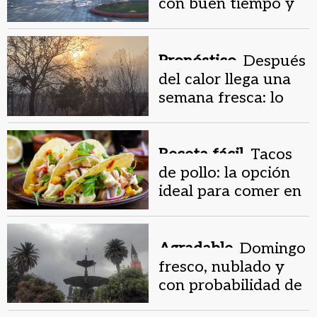
con buen tiempo y
sin vientos
Pronóstico.
Después
del calor llega una
semana fresca: lo
que anticipa el SMN
para San Juan
Receta fácil.
Tacos
de pollo: la opción
ideal para comer en
verano
Agradable.
Domingo
fresco, nublado y
con probabilidad de
lluvias en la