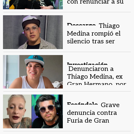
con renunciar a su
trabajo y hay crisis
en Telefe
Descargo.
Thiago
Medina rompió el
silencio tras ser
denunciado por
abuso sexual
Investigación.
Denunciaron a
Thiago Medina, ex
Gran Hermano, por
presunto abuso
sexual
Escándalo.
Grave
denuncia contra
Furia de Gran
Hermano: "Había