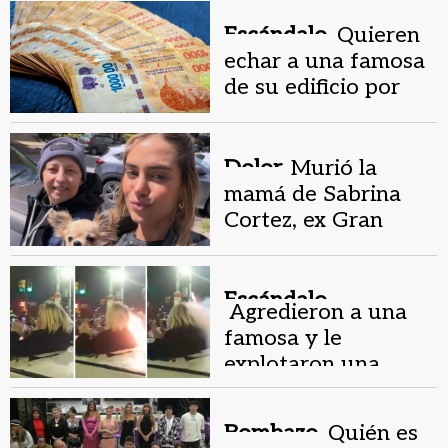
drogas explícitas"
Escándalo.
Quieren
echar a una famosa
de su edificio por
una deuda
millonaria
Dolor.
Murió la
mamá de Sabrina
Cortez, ex Gran
Hermano: "Peleaste
siempre"
Escándalo.
Agredieron a una
famosa y le
explotaron una
cañita voladora en
la cara
Bombazo.
Quién es