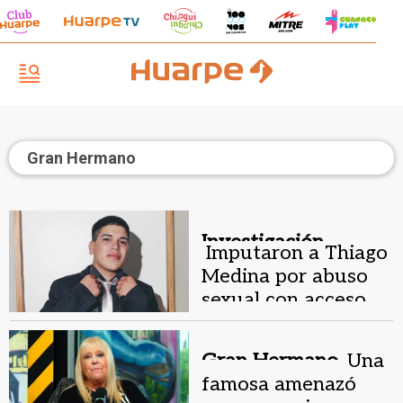
Gran Hermano
Investigación.
Imputaron a Thiago
Medina por abuso
sexual con acceso
carnal de su prima
Gran Hermano.
Una
famosa amenazó