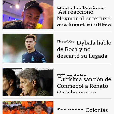
Hasta las lágrimas.
Así reaccionó
Neymar al enterarse
que jugará su último
Mundial con Brasil
Ilusión.
Dybala habló
de Boca y no
descartó su llegada
al club argentino
DT en falta.
Durísima sanción de
Conmebol a Renato
Gaúcho por no
viajar
Sus voces.
Colonias