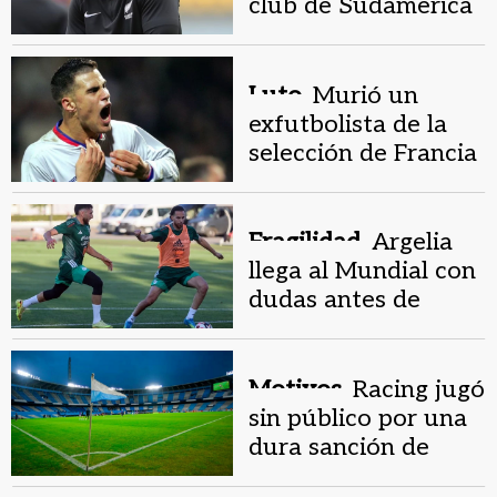
club de Sudamérica
tras el Mundial
Luto.
Murió un
exfutbolista de la
selección de Francia
cuando iba camino a
jugar un partido
Fragilidad.
Argelia
llega al Mundial con
dudas antes de
enfrentar a
Argentina
Motivos.
Racing jugó
sin público por una
dura sanción de
Conmebol